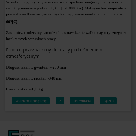
W wałku magnetycznym zastosowano spiekane
magnesy neodymowe
o
indukcji remanencji około 1,3 [T] (~13000 Gs). Maksymalna temperatura
pracy dla wałków magnetycznych z magnesami neodymowymi wynosi
o
60
[C]
.
Zasadniczo polecamy samodzielne sprawdzenie wałka magnetycznego w
konkretnych warunkach pracy.
Produkt przeznaczony do pracy pod ciśnieniem
atmosferycznym.
Długość razem z gwintem: ~250 mm
Długość razem z rączką: ~340 mm
Ciężar wałka: ~1,1 [kg]
wałek magnetyczny
z
drewnianą
rączką