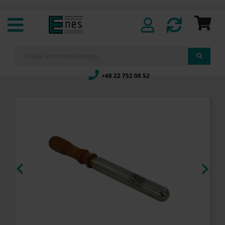
+48 22 752 08 52

