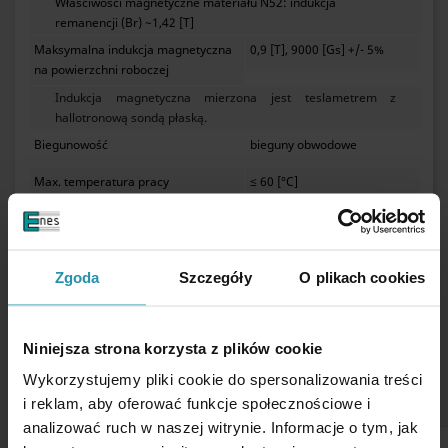
Właściwości magnetyczne materiału N52: indukcja
remanencji (Br) ~1,42 [T]
Maksymalna indukcja magnetyczna
0,9 [T], 9000 [Gs] +/- 5%
na powierzchni roboczej
Indukcja magnetyczna mierzona jest teslametrem z
hallotronową sondą płaską.
Biegunowość
bieguny obwodowe
Max. temperatura pracy
≤ 60 [°C]
Obudowa
stal kwasoodporna, AISI 304
/ EN 1.4301, dopuszczona do
kontaktu z żywnością
Zgoda
Szczegóły
O plikach cookies
Wodoodporny
tak
Nie stosować w wodzie i środowisku wilgotnym.
Niniejsza strona korzysta z plików cookie
Wodoszczelność
klasa szczelności IP67
Wykorzystujemy pliki cookie do spersonalizowania treści
Z rączką
tak
i reklam, aby oferować funkcje społecznościowe i
analizować ruch w naszej witrynie. Informacje o tym, jak
Waga
1.1 [kg]