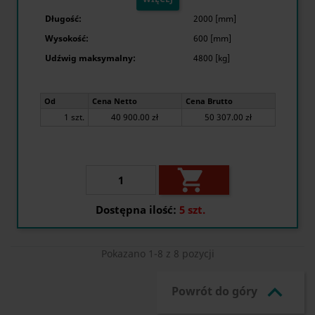
Długość:
2000 [mm]
Wysokość:
600 [mm]
Udźwig maksymalny:
4800 [kg]
Od
Cena Netto
Cena Brutto
1 szt.
40 900.00 zł
50 307.00 zł

Dostępna ilość:
5 szt.
Pokazano 1-8 z 8 pozycji

Powrót do góry