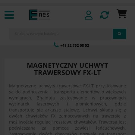
+48 22 752 08 52
MAGNETYCZNY UCHWYT
TRAWERSOWY FX-LT
Magnetyczne uchwyty trawersowe FX-LT przystosowane
są do podnoszenia i transportu elementów o większych
wymiarach. Znajdują zastosowanie w pracowniach
wycinarek laserowych i płomieniowych, gdzie
transportuje się arkusze stalowe. Uchwyt składa się z
dwóch chwytaków FX zamocowanych na trawersie z
możliwością regulacji rozstawu chwytaków. Trawersa jest
podwieszana za pomocą zawiesi łańcuchowych.
Zastosowanie dwóch chwytaków pozwala na transport