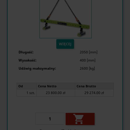
WIĘCEJ
Długość:
2050 [mm]
Wysokość:
400 [mm]
Udźwig maksymalny:
2600 [kg]
Od
Cena Netto
Cena Brutto
1 szt.
23 800.00 zł
29 274.00 zł
