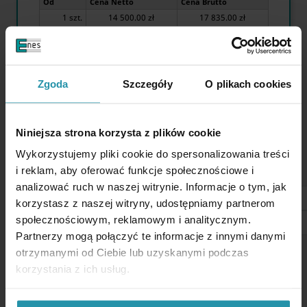
Od
Cena Netto
Cena Brutto
1 szt.
14 500.00 zł
17 835.00 zł

Zgoda
Szczegóły
O plikach cookies
Dostępna ilość:
5 szt.
Niniejsza strona korzysta z plików cookie
Wykorzystujemy pliki cookie do spersonalizowania treści
Magnetyczny uchwyt trawersowy FX-LT 1600
i reklam, aby oferować funkcje społecznościowe i
analizować ruch w naszej witrynie. Informacje o tym, jak
korzystasz z naszej witryny, udostępniamy partnerom
społecznościowym, reklamowym i analitycznym.
Partnerzy mogą połączyć te informacje z innymi danymi
otrzymanymi od Ciebie lub uzyskanymi podczas
korzystania z ich usług.