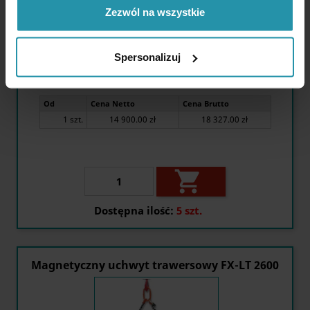
WIĘCEJ
Zezwól na wszystkie
Długość:
1600 [mm]
Wysokość:
350 [mm]
Spersonalizuj
Udźwig maksymalny:
1600 [kg]
Od
Cena Netto
Cena Brutto
1 szt.
14 900.00 zł
18 327.00 zł

Dostępna ilość:
5 szt.
Magnetyczny uchwyt trawersowy FX-LT 2600