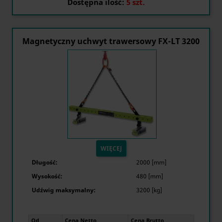
Dostępna ilość:
5 szt.
Magnetyczny uchwyt trawersowy FX-LT 3200
WIĘCEJ
Długość:
2000 [mm]
Wysokość:
480 [mm]
Udźwig maksymalny:
3200 [kg]
Od
Cena Netto
Cena Brutto