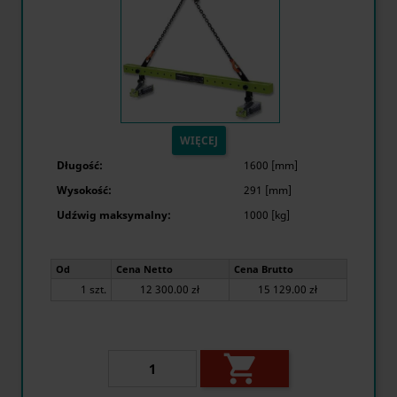
WIĘCEJ
Długość:
1600 [mm]
Wysokość:
291 [mm]
Udźwig maksymalny:
1000 [kg]
Od
Cena Netto
Cena Brutto
1 szt.
12 300.00 zł
15 129.00 zł
