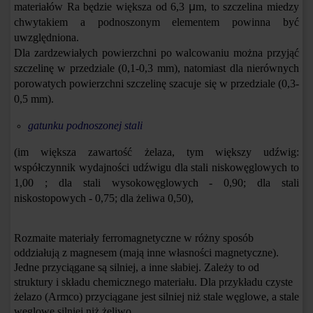
μ
materiałów Ra będzie większa od 6,3
m, to szczelina miedzy
chwytakiem a podnoszonym elementem powinna być
uwzględniona.
Dla zardzewiałych powierzchni po walcowaniu można przyjąć
szczelinę w przedziale (0,1-0,3 mm), natomiast dla nierównych
porowatych powierzchni szczelinę szacuje się w przedziale (0,3-
0,5 mm).
gatunku podnoszonej stali
(im większa zawartość żelaza, tym większy udźwig:
współczynnik wydajności udźwigu dla stali niskowęglowych to
1,00 ; dla stali wysokowęglowych - 0,90; dla stali
niskostopowych - 0,75; dla żeliwa 0,50),
Rozmaite materiały ferromagnetyczne w różny sposób
oddziałują z magnesem (mają inne własności magnetyczne).
Jedne przyciągane są silniej, a inne słabiej. Zależy to od
struktury i składu chemicznego materiału. Dla przykładu czyste
żelazo (Armco) przyciągane jest silniej niż stale węglowe, a stale
węglowe silniej niż żeliwo.