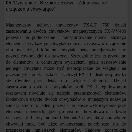
05
"Dźwignice - Bezpieczeństwo - Zdejmowalne
urządzenia chwytające"
Magnetyczny uchwyt trawersowy FX-LT 750 dzięki
zastosowaniu dwóch chwytaków magnetycznych FX-VV400
pozwala na podnoszenie i transportowanie niemal każdego
elementu. Przy każdym chwytaku można zastosować urządzenie
obrotowe dzięki któremu chwytaki będą umiejscowione w
pozycji równoległej do trawersy. Szczególnie jest to przydatne
do elementów z centralnym wycięciem, gdzie zastosowanie
jednego chwytaka może być niebezpieczne ze
względu
na
przesunięty środek ciężkości. Uchwyt FX-LT idealnie sprawdzi
się również przy detalach o większej długości. Dzięki
zastosowaniu dwóch chwytaków serii FX i regulowanym
rozstawem niweluje się ugięcie przenoszonych elementów.
Dodatkowo użycie dwóch chwytaków o mniejszym udźwigu
sumarycznym niż jeden, pozwala na lepsze wykorzystanie przy
elementach cienkich, gdzie grubość detalu wpływa na udźwig
rzeczywisty. Łatwy montaż i demontaż chwytaków sprawia że
chwytaki mogą być także wykorzystane pojedynczo, np. do
przenoszenia mniejszych elementów. Stalowa konstrukcja