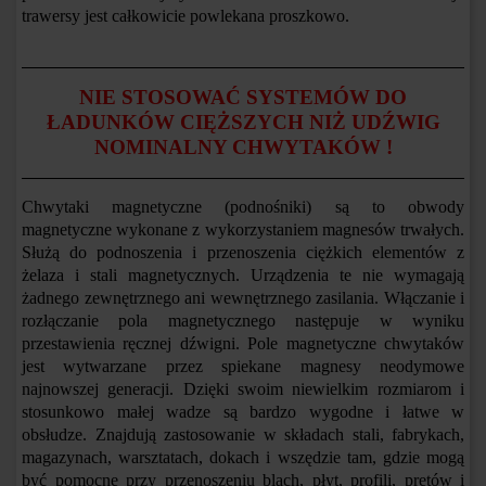
trawersy jest całkowicie powlekana proszkowo.
NIE STOSOWAĆ SYSTEMÓW DO
ŁADUNKÓW CIĘŻSZYCH NIŻ UDŹWIG
NOMINALNY CHWYTAKÓW !
Chwytaki magnetyczne (podnośniki) są to obwody
magnetyczne wykonane z wykorzystaniem magnesów trwałych.
Służą do podnoszenia i przenoszenia ciężkich elementów z
żelaza i stali magnetycznych. Urządzenia te nie wymagają
żadnego zewnętrznego ani wewnętrznego zasilania. Włączanie i
rozłączanie pola magnetycznego następuje w wyniku
przestawienia ręcznej dźwigni. Pole magnetyczne chwytaków
jest wytwarzane przez spiekane magnesy neodymowe
najnowszej generacji. Dzięki swoim niewielkim rozmiarom i
stosunkowo małej wadze są bardzo wygodne i łatwe w
obsłudze. Znajdują zastosowanie w składach stali, fabrykach,
magazynach, warsztatach, dokach i wszędzie tam, gdzie mogą
być pomocne przy przenoszeniu blach, płyt, profili, prętów i