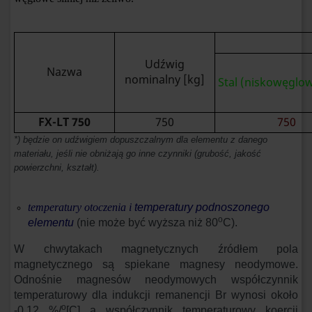
Udźwig
Nazwa
nominalny [kg]
Stal (niskowęglo
FX-LT 750
750
750
*) będzie on udźwigiem dopuszczalnym dla elementu z danego
materiału, jeśli nie obniżają go inne czynniki (grubość, jakość
powierzchni, kształt).
temperatury otoczenia
i
temperatury podnoszonego
o
elementu
(nie może być wyższa niż 80
C).
W chwytakach magnetycznych źródłem pola
magnetycznego są spiekane magnesy neodymowe.
Odnośnie magnesów neodymowych współczynnik
temperaturowy dla indukcji remanencji B
r
wynosi około
o
-0,12 %/
[C] a współczynnik temperaturowy koercji