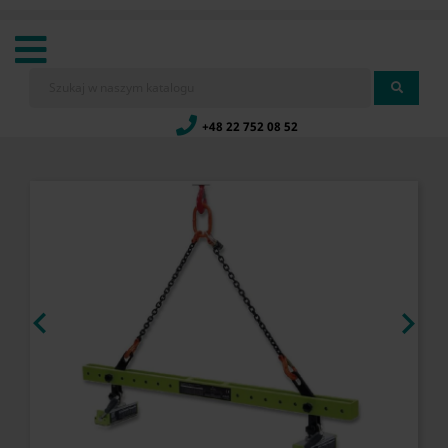
+48 22 752 08 52

