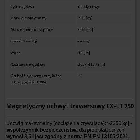
Typ magnesu
neodymowy
Udźwig maksymalny
750 [kg]
Max. temperatura pracy
≤ 80 [°C]
Sposób obsługi
ręczny
Waga
44 [kg]
Rozstaw chwytaków
363-1413 [mm]
Grubość elementu przy której
15
udźwig wynosi 100%
Magnetyczny uchwyt trawersowy FX-LT 750
Udźwig maksymalny (obciążenie zrywające): >2250[kg] -
współczynnik bezpieczeństwa
dla prób statycznych
wynosi
3,5
i jest
zgodny z normą PN-EN 13155:2021-