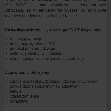
o
-0,6 %/
[C]. Ujemne współczynniki temperaturowe
oznaczają, że w temperaturze wyższej od pokojowej
magnesy neodymowe są trochę "słabsze".
Do każdego uchwytu magnetycznego FX-LT dołączamy:
5-letnią gwarancję,
deklarację zgodności "CЄ",
protokół pomiaru udźwigu,
instrukcję obsługi w j. polskim,
skróconą/stanowiskową instrukcję obsługi.
Zapewniamy, oferujemy:
coroczne przeglądy, badania udźwigu chwytaków
potwierdzone stosownym świadectwem,
serwis,
części zamienne,
doradztwo