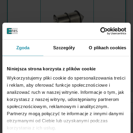
Zgoda
Szczegóły
O plikach cookies
WIĘCEJ
Średnica:
150 [mm]
Niniejsza strona korzysta z plików cookie
Długość:
280 [mm]
Wykorzystujemy pliki cookie do spersonalizowania treści
i reklam, aby oferować funkcje społecznościowe i
Od
Cena Netto
Cena Brutto
analizować ruch w naszej witrynie. Informacje o tym, jak
1 szt.
3 810.65 zł
4 687.10 zł
korzystasz z naszej witryny, udostępniamy partnerom
społecznościowym, reklamowym i analitycznym.
Partnerzy mogą połączyć te informacje z innymi danymi
Dostępna ilość:
Niedostępny
otrzymanymi od Ciebie lub uzyskanymi podczas
korzystania z ich usług.