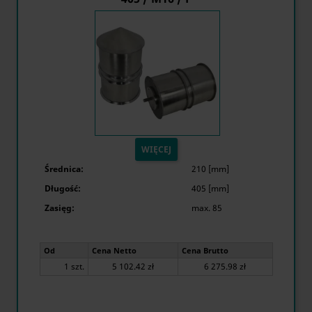
WIĘCEJ
Średnica:
210 [mm]
Długość:
405 [mm]
Zasięg:
max. 85
Od
Cena Netto
Cena Brutto
1 szt.
5 102.42 zł
6 275.98 zł