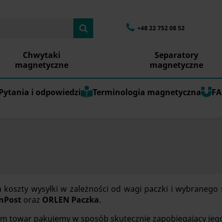
+48 22 752 08 52
Chwytaki
Separatory
magnetyczne
magnetyczne
Pytania i odpowiedzi
Terminologia magnetyczna
FA
a koszty wysyłki w zależności od wagi paczki i wybranego
nPost
oraz
ORLEN Paczka
.
m towar pakujemy w sposób skutecznie zapobiegający jeg