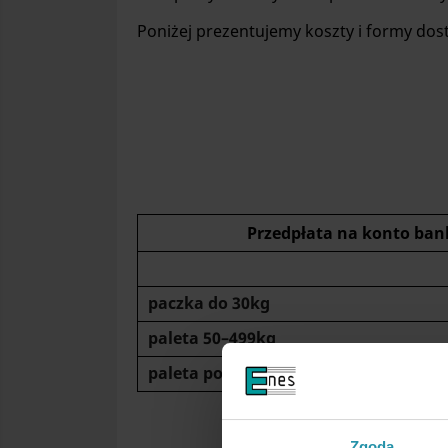
Poniżej prezentujemy koszty i formy do
Przedpłata na konto ban
paczka do 30kg
paleta 50–499kg
paleta powyżej 500kg
Zgoda