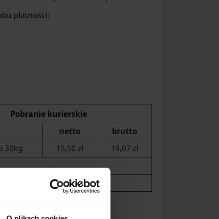
bu płatności:
Pobranie kurierskie
netto
brutto
o 30kg
15,50 zł
19,07 zł
—
—
O plikach cookies