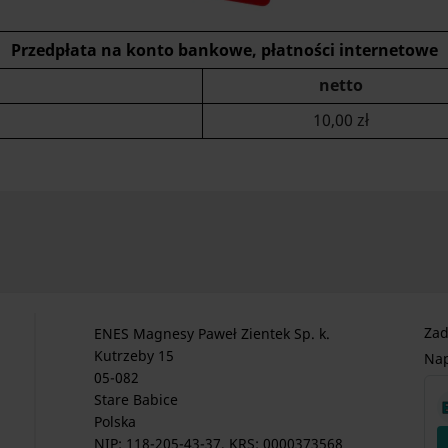
Przedpłata na konto bankowe, płatności internetowe
netto
10,00 zł
Zad
ENES Magnesy Paweł Zientek Sp. k.
Kutrzeby 15
Nap
05-082
Stare Babice
Polska
NIP: 118-205-43-37, KRS: 0000373568