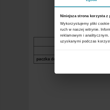
Niniejsza strona korzysta z
Wykorzystujemy pliki cookie 
ruch w naszej witrynie. Inf
reklamowym i analitycznym. 
Przedpłata na konto ban
uzyskanymi podczas korzysta
paczka do 15kg