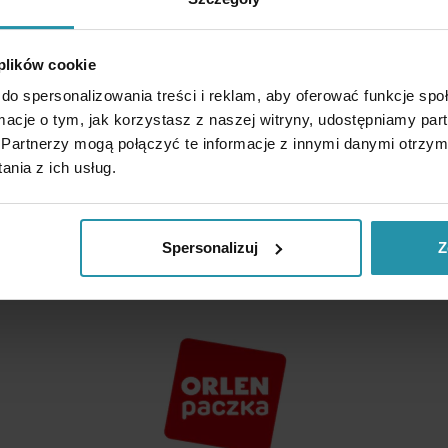
 plików cookie
do spersonalizowania treści i reklam, aby oferować funkcje sp
ormacje o tym, jak korzystasz z naszej witryny, udostępniamy p
Partnerzy mogą połączyć te informacje z innymi danymi otrzym
kowe, płatności internetowe
nia z ich usług.
netto
brutto
12,00 zł
14,76 zł
paczka d
Spersonalizuj
Z