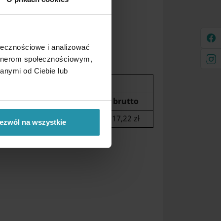
ołecznościowe i analizować
artnerom społecznościowym,
anymi od Ciebie lub
Pobranie kurierskie
netto
brutto
o 15kg
14,00 zł
17,22 zł
ezwól na wszystkie