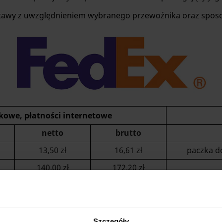
stawy z uwzględnieniem wybranego przewoźnika oraz sposo
kowe, płatności internetowe
netto
brutto
13,50 zł
16,61 zł
paczka d
140,00 zł
172,20 zł
170,00 zł
209,10 zł
Szczegóły