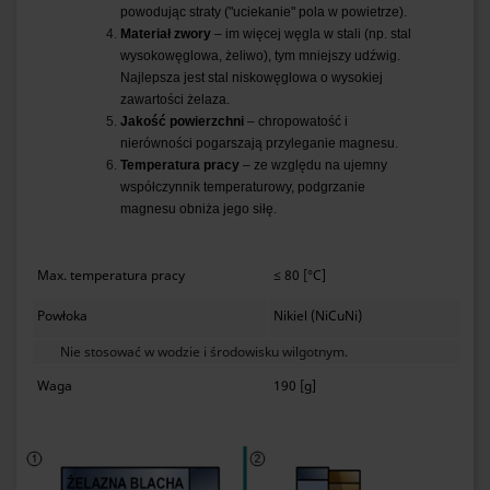
powodując straty ("uciekanie" pola w powietrze).
Materiał zwory
– im więcej węgla w stali (np. stal
wysokowęglowa, żeliwo), tym mniejszy udźwig.
Najlepsza jest stal niskowęglowa o wysokiej
zawartości żelaza.
Jakość powierzchni
– chropowatość i
nierówności pogarszają przyleganie magnesu.
Temperatura pracy
– ze względu na ujemny
współczynnik temperaturowy, podgrzanie
magnesu obniża jego siłę.
Max. temperatura pracy
≤ 80 [°C]
Powłoka
Nikiel (NiCuNi)
Nie stosować w wodzie i środowisku wilgotnym.
Waga
190 [g]