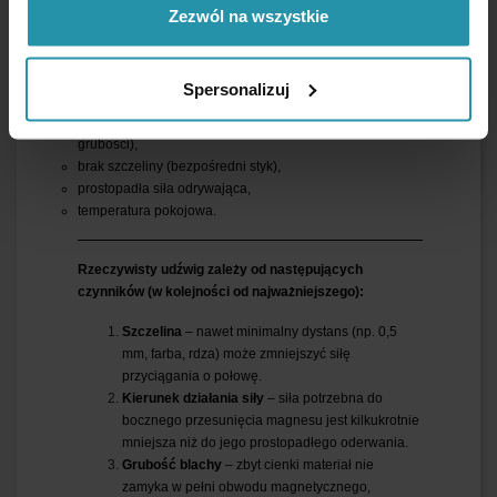
Zezwól na wszystkie
Udźwig maksymalny
~78 [kg]
Podana wartość jest mierzona w warunkach
optymalnych:
Spersonalizuj
gładka blacha ze stali niskowęglowej (min. 10 mm
grubości),
brak szczeliny (bezpośredni styk),
prostopadła siła odrywająca,
temperatura pokojowa.
Rzeczywisty udźwig zależy od następujących
czynników (w kolejności od najważniejszego):
Szczelina
– nawet minimalny dystans (np. 0,5
mm, farba, rdza) może zmniejszyć siłę
przyciągania o połowę.
Kierunek działania siły
– siła potrzebna do
bocznego przesunięcia magnesu jest kilkukrotnie
mniejsza niż do jego prostopadłego oderwania.
Grubość blachy
– zbyt cienki materiał nie
zamyka w pełni obwodu magnetycznego,