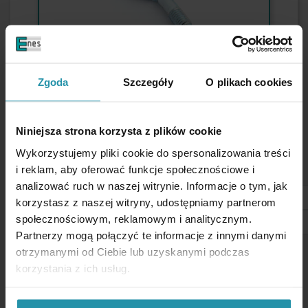
Zgoda
Szczegóły
O plikach cookies
Opis
Niniejsza strona korzysta z plików cookie
Wykorzystujemy pliki cookie do spersonalizowania treści
PARAMETRY UŻYTKOWE
i reklam, aby oferować funkcje społecznościowe i
analizować ruch w naszej witrynie. Informacje o tym, jak
Cechy
z gwintem, bardzo silny
korzystasz z naszej witryny, udostępniamy partnerom
społecznościowym, reklamowym i analitycznym.
Średnica zewnętrzna
45 [mm]
Partnerzy mogą połączyć te informacje z innymi danymi
Wysokość
15 [mm]
otrzymanymi od Ciebie lub uzyskanymi podczas
korzystania z ich usług.
Typ gwintu
wewnętrzny, M8
Typ magnesu
neodymowy