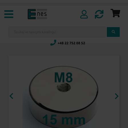
+48 22 752 08 52

