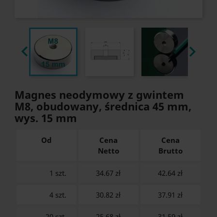


Magnes neodymowy z gwintem
M8, obudowany, średnica 45 mm,
wys. 15 mm
Od
Cena
Cena
Netto
Brutto
1 szt.
34.67 zł
42.64
zł
4 szt.
30.82 zł
37.91
zł
20 szt.
25.68 zł
31.59
zł