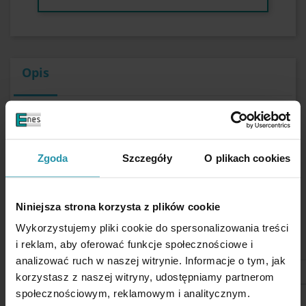
Opis
PARAMETRY UŻYTKOWE
Cechy
z gwintem, bardzo silny
Zgoda
Szczegóły
O plikach cookies
Średnica zewnętrzna
40 [mm]
Wysokość
15 [mm]
Niniejsza strona korzysta z plików cookie
Typ gwintu
wewnętrzny, M6
Wykorzystujemy pliki cookie do spersonalizowania treści
i reklam, aby oferować funkcje społecznościowe i
Typ magnesu
neodymowy
analizować ruch w naszej witrynie. Informacje o tym, jak
Udźwig maksymalny
~65 [kg]
korzystasz z naszej witryny, udostępniamy partnerom
społecznościowym, reklamowym i analitycznym.
Podana wartość jest mierzona w warunkach