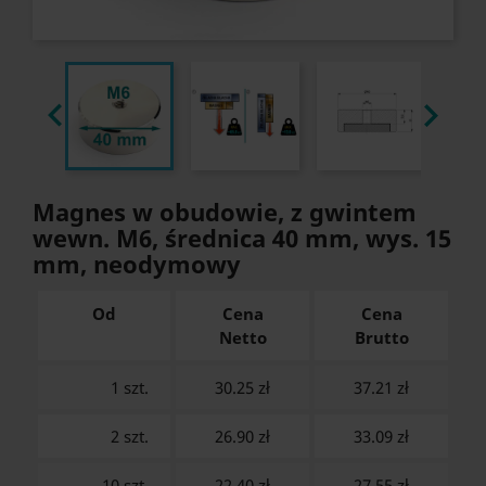


Magnes w obudowie, z gwintem
wewn. M6, średnica 40 mm, wys. 15
mm, neodymowy
Od
Cena
Cena
Netto
Brutto
1 szt.
30.25 zł
37.21
zł
2 szt.
26.90 zł
33.09
zł
10 szt.
22.40 zł
27.55
zł