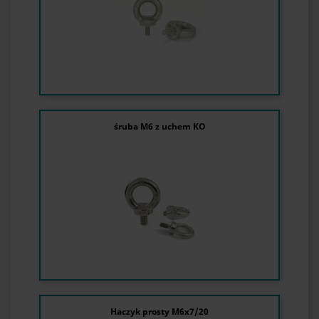
śruba M6 z uchem KO
Haczyk prosty M6x7/20