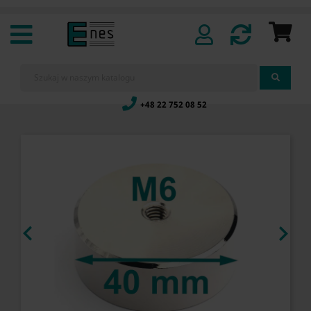
+48 22 752 08 52

