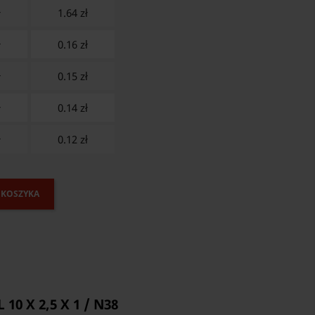
ł
1.64
zł
ł
0.16
zł
ł
0.15
zł
ł
0.14
zł
ł
0.12
zł
 KOSZYKA
10 X 2,5 X 1 / N38