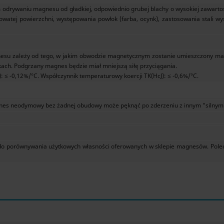
 odrywaniu magnesu od gładkiej, odpowiednio grubej blachy o wysokiej zawarto
watej powierzchni, występowania powłok (farba, ocynk), zastosowania stali wy
su zależy od tego, w jakim obwodzie magnetycznym zostanie umieszczony mag
ch. Podgrzany magnes będzie miał mniejszą siłę przyciągania.
 ≤ -0,12%/°C. Współczynnik temperaturowy koercji TK(HcJ): ≤ -0,6%/°C.
es neodymowy bez żadnej obudowy może pęknąć po zderzeniu z innym "silny
yć do porównywania użytkowych własności oferowanych w sklepie magnesów. Po