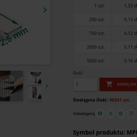
1 szt.
1.33 z

200 szt.
0.13 z
750 szt.
0.12 z
2000 szt.
0.11 z
5000 szt.
0.10 z
Ilość

DODAJ DO

Dostępna ilość:
80241 szt.
Udostępnij
Symbol produktu: MPL 