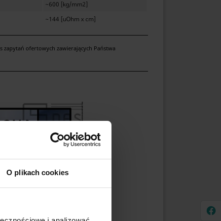
~600 [kg/mm2]
~144 [uOhm x cm]
as zapytań ofertowych zawierających Państwa
O plikach cookies
ołecznościowe i analizować