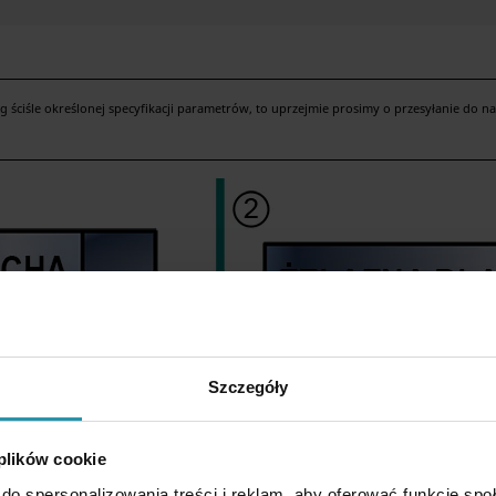
ściśle określonej specyfikacji parametrów, to uprzejmie prosimy o przesyłanie do n
Szczegóły
 plików cookie
do spersonalizowania treści i reklam, aby oferować funkcje sp