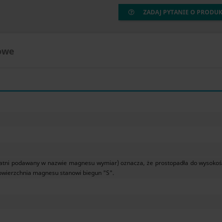
ZADAJ PYTANIE O PRODU
owe
atni podawany w nazwie magnesu wymiar) oznacza, że prostopadła do wysokoś
owierzchnia magnesu stanowi biegun "S".