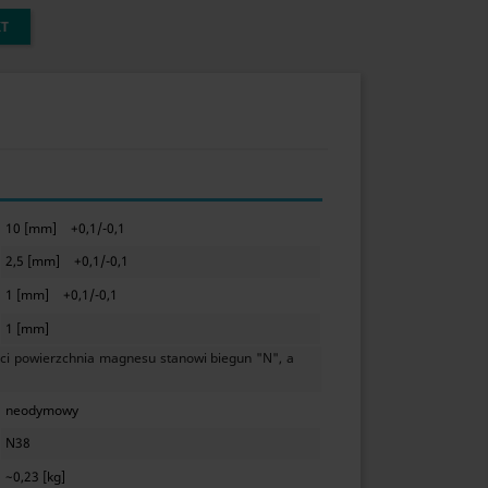
KT
10 [mm]
+0,1/-0,1
2,5 [mm]
+0,1/-0,1
1 [mm]
+0,1/-0,1
1 [mm]
ci powierzchnia magnesu stanowi biegun "N", a
neodymowy
N38
~0,23 [kg]