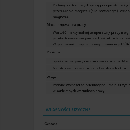
Podaną wartość uzyskuje się przy prostopadłym
przesuwania magnesu (siła równoległa), chropo
magnesu.
Max. temperatura pracy
Wartość maksymalnej temperatury pracy magne
przetestowanie magnesu w konkretnych warunka
Współczynnik temperaturowy remanencji TK(Br):
Powłoka
Spiekane magnesy neodymowe są kruche. Magn
Nie stosować w wodzie i środowisku wilgotnym.
Waga
Podane wartości są orientacyjne i mają służ
w konkretnych warunkach pracy.
WŁASNOŚCI FIZYCZNE
Gęstość