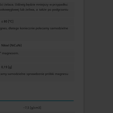
ści żelaza. Udźwig będzie mniejszy w przypadku:
sokowęglowej lub żeliwa, a także po podgrzaniu
≤ 80 [°C]
nes, dlatego koniecznie polecamy samodzielne
Nikiel (NiCuNi)
m" magnesem.
0,19 [g]
lecamy samodzielne sprawdzenie próbki magnesu
~7,5 [g/cm3]