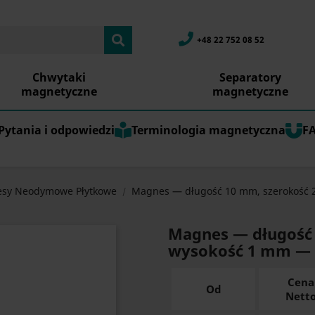
+48 22 752 08 52
Chwytaki
Separatory
magnetyczne
magnetyczne
Pytania i odpowiedzi
Terminologia magnetyczna
F
sy Neodymowe Płytkowe
Magnes — długość 10 mm, szerokość 
Magnes — długość 
wysokość 1 mm —
Cena
Od
Nett