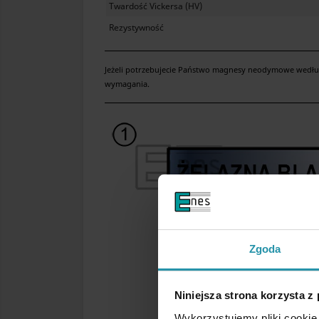
Twardość Vickersa (HV)
Rezystywność
Jeżeli potrzebujecie Państwo magnesy neodymowe według 
wymagania.
Zgoda
Niniejsza strona korzysta z
Wykorzystujemy pliki cookie 