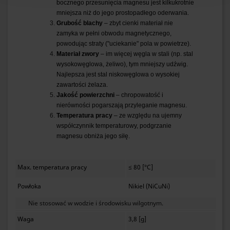
bocznego przesunięcia magnesu jest kilkukrotnie
mniejsza niż do jego prostopadłego oderwania.
Grubość blachy
– zbyt cienki materiał nie
zamyka w pełni obwodu magnetycznego,
powodując straty ("uciekanie" pola w powietrze).
Materiał zwory
– im więcej węgla w stali (np. stal
wysokowęglowa, żeliwo), tym mniejszy udźwig.
Najlepsza jest stal niskowęglowa o wysokiej
zawartości żelaza.
Jakość powierzchni
– chropowatość i
nierówności pogarszają przyleganie magnesu.
Temperatura pracy
– ze względu na ujemny
współczynnik temperaturowy, podgrzanie
magnesu obniża jego siłę.
Max. temperatura pracy
≤ 80 [°C]
Powłoka
Nikiel (NiCuNi)
Nie stosować w wodzie i środowisku wilgotnym.
Waga
3,8 [g]