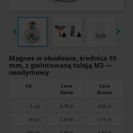


Magnes w obudowie, średnica 10
mm, z gwintowaną tuleją M3 —
neodymowy
Od
Cena
Cena
Netto
Brutto
1 szt.
3.79 zł
4.66
zł
16 szt.
2.59 zł
3.19
zł
100 szt.
2.30 zł
2.83
zł