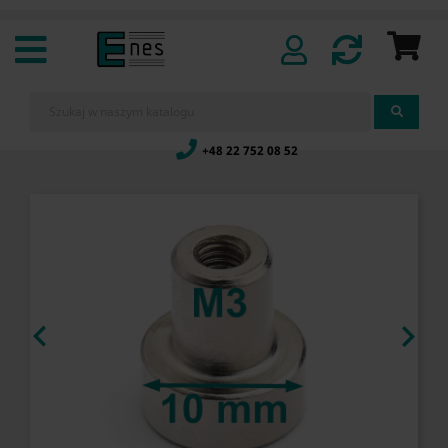
+48 22 752 08 52

