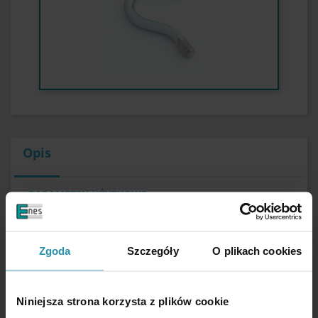
Opis
PARAMETRY UŻYTKOWE
Cechy
z gwintem
Zgoda
Szczegóły
O plikach cookies
Średnica zewnętrzna
10 [mm]
Wysokość
4,5 [mm]
Niniejsza strona korzysta z plików cookie
Wysokość z tuleją
11,5 [mm]