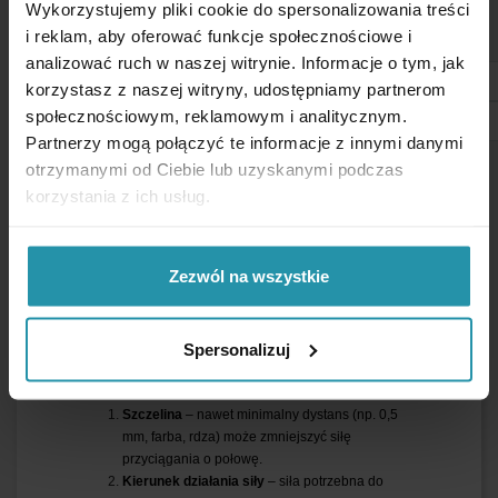
Wykorzystujemy pliki cookie do spersonalizowania treści
Typ gwintu
gwintowana tuleja, M3
i reklam, aby oferować funkcje społecznościowe i
analizować ruch w naszej witrynie. Informacje o tym, jak
Typ magnesu
neodymowy
korzystasz z naszej witryny, udostępniamy partnerom
Udźwig maksymalny
~3 [kg]
społecznościowym, reklamowym i analitycznym.
Partnerzy mogą połączyć te informacje z innymi danymi
Podana wartość jest mierzona w warunkach
optymalnych:
otrzymanymi od Ciebie lub uzyskanymi podczas
korzystania z ich usług.
gładka blacha ze stali niskowęglowej (min. 10 mm
grubości),
brak szczeliny (bezpośredni styk),
prostopadła siła odrywająca,
Zezwól na wszystkie
temperatura pokojowa.
Spersonalizuj
Rzeczywisty udźwig zależy od następujących
czynników (w kolejności od najważniejszego):
Szczelina
– nawet minimalny dystans (np. 0,5
mm, farba, rdza) może zmniejszyć siłę
przyciągania o połowę.
Kierunek działania siły
– siła potrzebna do