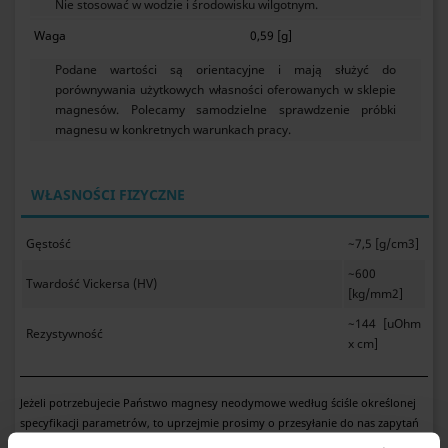
Nie stosować w wodzie i środowisku wilgotnym.
Waga
0,59 [g]
Podane wartości są orientacyjne i mają służyć do
porównywania użytkowych własności oferowanych w sklepie
magnesów. Polecamy samodzielne sprawdzenie próbki
magnesu w konkretnych warunkach pracy.
WŁASNOŚCI FIZYCZNE
Gęstość
~7,5 [g/cm3]
~600
Twardość Vickersa (HV)
[kg/mm2]
~144 [uOhm
Rezystywność
x cm]
Jeżeli potrzebujecie Państwo magnesy neodymowe według ściśle określonej
specyfikacji parametrów, to uprzejmie prosimy o przesyłanie do nas zapytań
ofertowych zawierających Państwa wymagania.