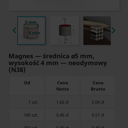


Magnes — średnica ⌀5 mm,
wysokość 4 mm — neodymowy
(N38)
Od
Cena
Cena
Netto
Brutto
1 szt.
1.66 zł
2.04
zł
100 szt.
0.46 zł
0.57
zł
350 szt.
0.40 zł
0.49
zł