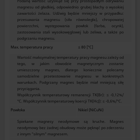
Podaną wartość uzyskuje się przy prostopadłym odrywaniu
magnesu od gładkiej, odpowiednio grubej blachy o wysokiej
zawartości żelaza. Udźwig będzie mniejszy w przypadku:
przesuwania magnesu (siła równoległa), chropowatej
powierzchni, występowania powłok (farba, ocynk),
zastosowania stali wysokowęglowej lub żeliwa, a także po
podgrzaniu magnesu.
Max. temperatura pracy
≤ 80 [°C]
Wartość maksymalnej temperatury pracy magnesu zależy od
tego, w jakim obwodzie magnetycznym zostanie
umieszczony magnes, dlatego koniecznie polecamy
samodzielne przetestowanie magnesu w konkretnych
warunkach. Podgrzany magnes będzie miał mniejszą siłę
przyciągania.
Współczynnik temperaturowy remanencji TK(Br): ≤ -0,12%/
°C. Współczynnik temperaturowy koercji TK(HcJ): ≤ -0,6%/°C.
Powłoka
Nikiel (NiCuNi)
Spiekane magnesy neodymowe są kruche. Magnes
neodymowy bez żadnej obudowy może pęknąć po zderzeniu
z innym "silnym" magnesem.