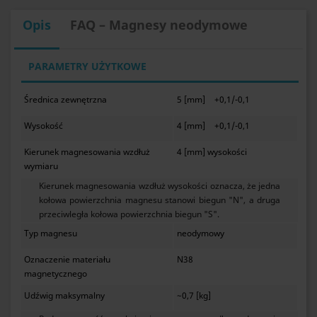
Opis
FAQ – Magnesy neodymowe
PARAMETRY UŻYTKOWE
Średnica zewnętrzna
5 [mm]
+0,1/-0,1
Wysokość
4 [mm]
+0,1/-0,1
Kierunek magnesowania wzdłuż
4 [mm] wysokości
wymiaru
Kierunek magnesowania wzdłuż wysokości oznacza, że jedna
kołowa powierzchnia magnesu stanowi biegun "N", a druga
przeciwległa kołowa powierzchnia biegun "S".
Typ magnesu
neodymowy
Oznaczenie materiału
N38
magnetycznego
Udźwig maksymalny
~0,7 [kg]