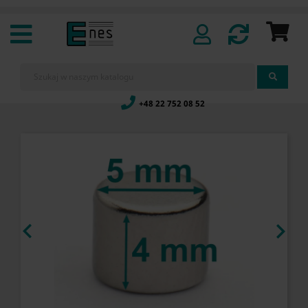
+48 22 752 08 52

