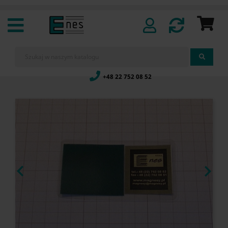
+48 22 752 08 52

