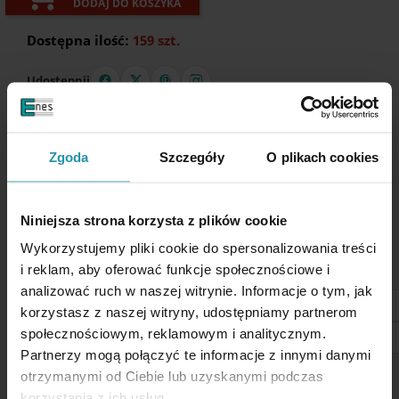
DODAJ DO KOSZYKA
Dostępna ilość:
159 szt.
Udostępnij
ZADAJ PYTANIE O PRODUKT
Zgoda
Szczegóły
O plikach cookies
Opis
Niniejsza strona korzysta z plików cookie
Wykorzystujemy pliki cookie do spersonalizowania treści
PARAMETRY UŻYTKOWE
i reklam, aby oferować funkcje społecznościowe i
analizować ruch w naszej witrynie. Informacje o tym, jak
Typ magnesu
inny
korzystasz z naszej witryny, udostępniamy partnerom
społecznościowym, reklamowym i analitycznym.
Waga
0,1 [g]
Partnerzy mogą połączyć te informacje z innymi danymi
otrzymanymi od Ciebie lub uzyskanymi podczas
Klisza magnetyczna pokazuje granicę biegunów magnetycznych.
korzystania z ich usług.