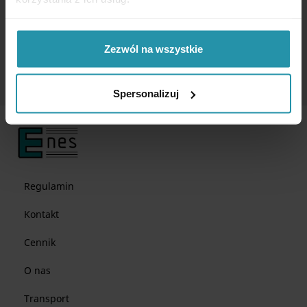
W załączniku znajduje się przykładowy obraz granic biegunów
magnetycznych widocznych przy użyciu kliszy magnetycznej.
Zezwól na wszystkie
klisza magnetyczna
granica biegunów magnetycznych
Spersonalizuj
Regulamin
Kontakt
Cennik
O nas
Transport