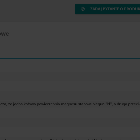
ZADAJ PYTANIE O PRODU
owe
za, że jedna kołowa powierzchnia magnesu stanowi biegun "N", a druga przeciw