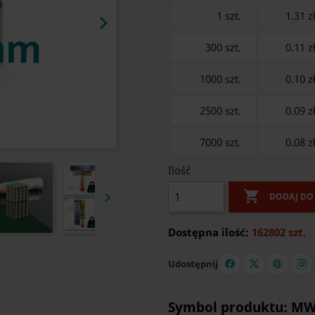
1 szt.
1.31 z

300 szt.
0.11 z
1000 szt.
0.10 z
2500 szt.
0.09 z
7000 szt.
0.08 z
Ilość


DODAJ DO
Dostępna ilość:
162802 szt.
Udostępnij
Symbol produktu: MW 