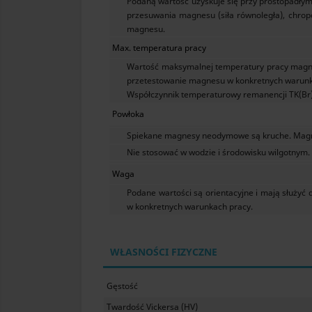
Podaną wartość uzyskuje się przy prostopadłym
przesuwania magnesu (siła równoległa), chropo
magnesu.
Max. temperatura pracy
Wartość maksymalnej temperatury pracy magne
przetestowanie magnesu w konkretnych warunka
Współczynnik temperaturowy remanencji TK(Br):
Powłoka
Spiekane magnesy neodymowe są kruche. Magn
Nie stosować w wodzie i środowisku wilgotnym.
Waga
Podane wartości są orientacyjne i mają służ
w konkretnych warunkach pracy.
WŁASNOŚCI FIZYCZNE
Gęstość
Twardość Vickersa (HV)