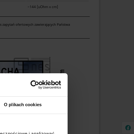
~144 [uOhm x cm]
as zapytań ofertowych zawierających Państwa
O plikach cookies
ołecznościowe i analizować