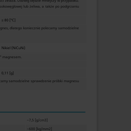
ści żelaza. Udźwig będzie mniejszy w przypadku:
sokowęglowej lub żeliwa, a także po podgrzaniu
≤ 80 [°C]
nes, dlatego koniecznie polecamy samodzielne
Nikiel (NiCuNi)
m" magnesem.
0,11 [g]
lecamy samodzielne sprawdzenie próbki magnesu
~7,5 [g/cm3]
~600 [kg/mm2]