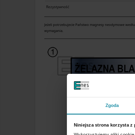
Rezystywność
Jeżeli potrzebujecie Państwo magnesy neodymowe według 
wymagania.
Zgoda
Niniejsza strona korzysta z
Wykorzystujemy pliki cookie 