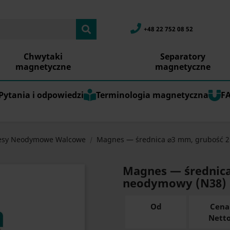
+48 22 752 08 52
Chwytaki
Separatory
magnetyczne
magnetyczne
Pytania i odpowiedzi
Terminologia magnetyczna
F
sy Neodymowe Walcowe
Magnes — średnica ⌀3 mm, grubość 
Magnes — średnic
neodymowy (N38)
Od
Cena
Nett