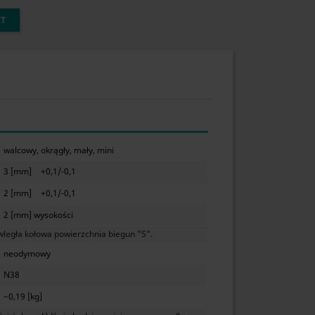
KT
walcowy, okrągły, mały, mini
3 [mm]
+0,1/-0,1
2 [mm]
+0,1/-0,1
2 [mm] wysokości
legła kołowa powierzchnia biegun "S".
neodymowy
N38
~0,19 [kg]