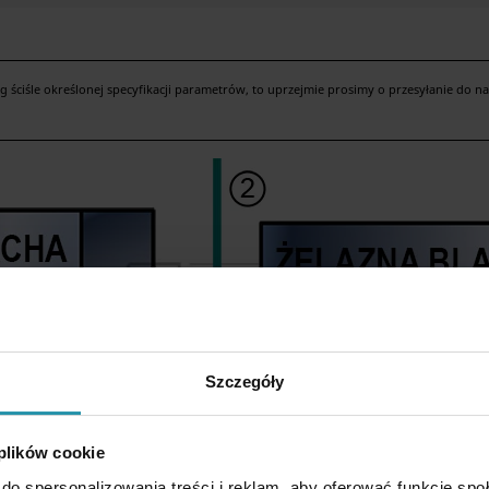
ściśle określonej specyfikacji parametrów, to uprzejmie prosimy o przesyłanie do n
Szczegóły
 plików cookie
do spersonalizowania treści i reklam, aby oferować funkcje sp