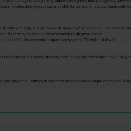
 odrywaniu magnesu od gładkiej, odpowiednio grubej blachy o wysokiej zawarto
watej powierzchni, występowania powłok (farba, ocynk), zastosowania stali wy
su zależy od tego, w jakim obwodzie magnetycznym zostanie umieszczony mag
ch. Podgrzany magnes będzie miał mniejszą siłę przyciągania.
 ≤ -0,12%/°C. Współczynnik temperaturowy koercji TK(HcJ): ≤ -0,6%/°C.
es neodymowy bez żadnej obudowy może pęknąć po zderzeniu z innym "silny
yć do porównywania użytkowych własności oferowanych w sklepie magnesów. Po