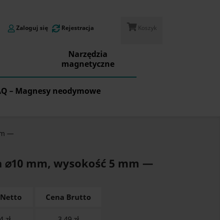
Zaloguj się
Rejestracja
Koszyk
Narzędzia
magnetyczne
AQ – Magnesy neodymowe
mm —
a ⌀10 mm, wysokość 5 mm —
 Netto
Cena Brutto
4 zł
3.49
zł