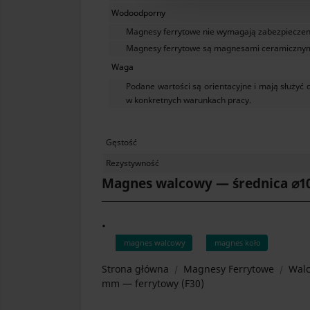
Wodoodporny
Magnesy ferrytowe nie wymagają zabezpieczen
Magnesy ferrytowe są magnesami ceramicznymi 
Waga
Podane wartości są orientacyjne i mają służ
w konkretnych warunkach pracy.
Gęstość
Rezystywność
Magnes walcowy — średnica ⌀1
.
magnes walcowy
magnes koło
Strona główna
Magnesy Ferrytowe
Wal
mm — ferrytowy (F30)