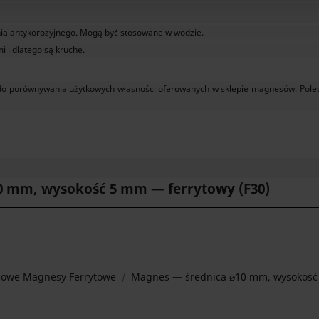
ia antykorozyjnego. Mogą być stosowane w wodzie.
i dlatego są kruche.
yć do porównywania użytkowych własności oferowanych w sklepie magnesów. Po
0 mm, wysokość 5 mm — ferrytowy (F30)
cowe Magnesy Ferrytowe
Magnes — średnica ⌀10 mm, wysokość