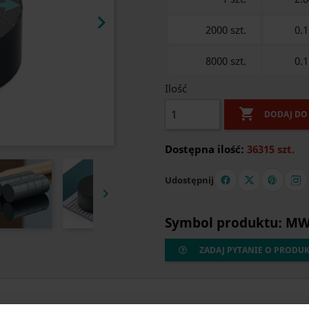

2000 szt.
0.1
8000 szt.
0.1
Ilość

DODAJ DO
Dostępna ilość:
36315 szt.
Udostępnij

Symbol produktu: MW 
ZADAJ PYTANIE O PRODU