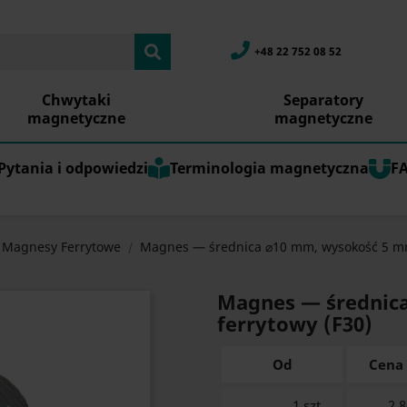
+48 22 752 08 52
Chwytaki
Separatory
magnetyczne
magnetyczne
Pytania i odpowiedzi
Terminologia magnetyczna
F
 Magnesy Ferrytowe
Magnes — średnica ⌀10 mm, wysokość 5 
Magnes — średnic
ferrytowy (F30)
Od
Cena
1 szt.
2.8