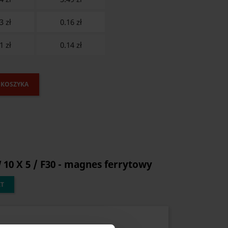
3 zł
0.16
zł
1 zł
0.14
zł
 KOSZYKA
10 X 5 / F30 - magnes ferrytowy
KT