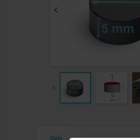


Opis