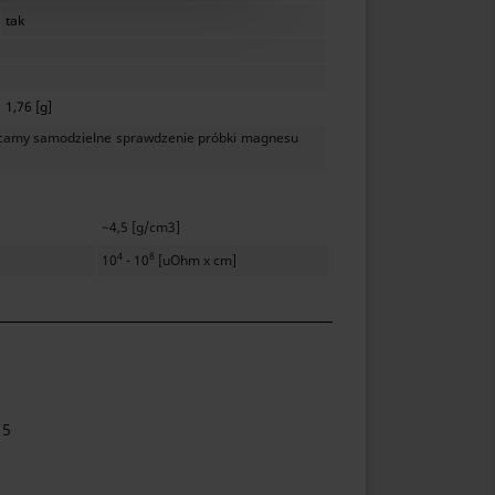
tak
1,76 [g]
lecamy samodzielne sprawdzenie próbki magnesu
~4,5 [g/cm3]
4
8
10
- 10
[uOhm x cm]
 5