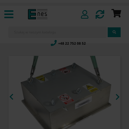
+48 22 752 08 52

