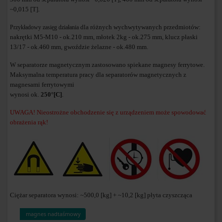
~0,015 [T].
dla różnych wychwytywanych przedmiotów:
Przykładowy zasięg działania
nakrętki M5-M10 - ok.210 mm, młotek 2kg - ok.275 mm, klucz płaski
13/17 - ok.460 mm, gwoździe żelazne - ok.480 mm.
W separatorze magnetycznym zastosowano spiekane magnesy ferrytowe.
Maksymalna temperatura pracy dla separatorów magnetycznych z
magnesami ferrytowymi
wynosi ok.
250°
[C]
.
UWAGA! Nieostrożne obchodzenie się z urządzeniem może spowodować
obrażenia rąk!
Ciężar separatora wynosi: ~500,0 [kg] + ~10,2 [kg] płyta czyszcząca
magnes nadtaśmowy