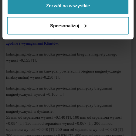
wychwytywanym materiałem. Dwa paski blechy magnetycznie miekkiej
Zezwól na wszystkie
wbudowane w płytę powodują, że trzyma sie ona pewnie separatora, a
równocześnie daje się łątwo odrywać wraz z wychwyconymi
elementami, usprawniając w ten sposób jego czyszczenie.
Spersonalizuj
Na zamówienie wykonujemy separatory magnetyczne o dowolnie wybranych
wymiarach. Parametry magnetyczne, zasięg działania i wymiary dobierane są
zgodnie z wymaganiami Klientów.
na środku powierzchni bieguna magnetycznego
Indukcja magnetyczna
wynosi ~0,155 [T].
na krawędzi powierzchni bieguna magnetycznego
Indukcja magnetyczna
(maksymalna) wynosi~0,250 [T].
na środku powierzchni pomiędzy biegunami
Indukcja magnetyczna
magnetycznymi wynosi ~0,165 [T].
na środku powierzchni pomiędzy biegunami
Indukcja magnetyczna
magnetycznymi w dystansie:
55 mm od separatora wynosi ~0,140 [T], 100 mm od separatora wynosi
~0,094 [T], 150 mm od separatora wynosi ~0,067 [T], 200 mm od
separatora wynosi ~0,048 [T], 250 mm od separatora wynosi ~0,036 [T],
300 mm od separatora wynosi ~0,026 [T], 400 mm od separatora wynosi