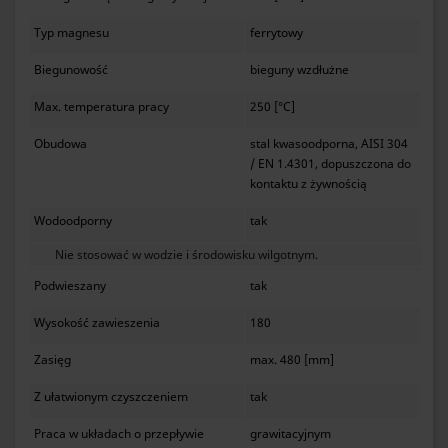
Typ magnesu
ferrytowy
Biegunowość
bieguny wzdłużne
Max. temperatura pracy
250 [°C]
Obudowa
stal kwasoodporna, AISI 304
/ EN 1.4301, dopuszczona do
kontaktu z żywnością
Wodoodporny
tak
Nie stosować w wodzie i środowisku wilgotnym.
Podwieszany
tak
Wysokość zawieszenia
180
Zasięg
max. 480 [mm]
Z ułatwionym czyszczeniem
tak
Praca w układach o przepływie
grawitacyjnym