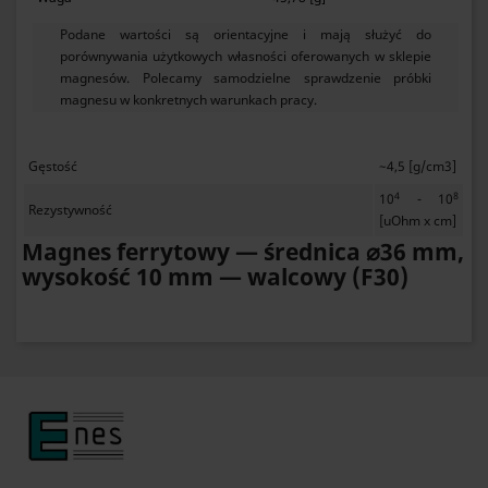
Podane wartości są orientacyjne i mają służyć do
porównywania użytkowych własności oferowanych w sklepie
magnesów. Polecamy samodzielne sprawdzenie próbki
magnesu w konkretnych warunkach pracy.
Gęstość
~4,5 [g/cm3]
4
8
10
- 10
Rezystywność
[uOhm x cm]
Magnes ferrytowy — średnica ⌀36 mm,
wysokość 10 mm — walcowy (F30)