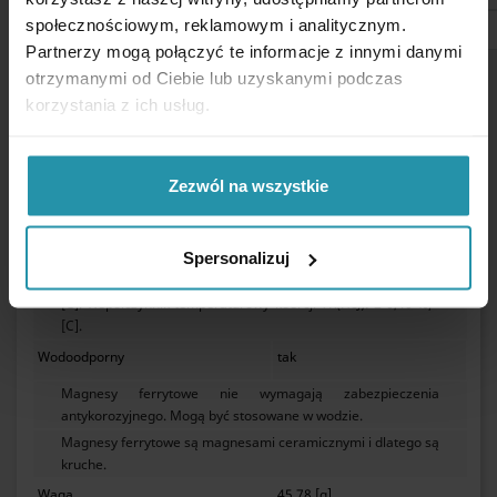
powierzchni, występowania powłok (farba, ocynk),
społecznościowym, reklamowym i analitycznym.
zastosowania stali wysokowęglowej lub żeliwa, a także po
Partnerzy mogą połączyć te informacje z innymi danymi
podgrzaniu magnesu.
otrzymanymi od Ciebie lub uzyskanymi podczas
Max. temperatura pracy
250 [°C]
korzystania z ich usług.
Maksymalna temperatura pracy wynosi nie więcej niż 250°
[C]. (Dla magnesów płaskich lub znajdujących się w otwartym
obwodzie magnetycznym temperatura pracy może być
Zezwól na wszystkie
trochę niższa. Dla magnesów wysokich lub znajdujących się
w zamkniętym obwodzie magnetycznym temperatura pracy
jest równa maksymalnej temperaturze pracy dla danego
Spersonalizuj
materiału.) Temperatura Curie wynosi ~ 450°[C].
Współczynnik temperaturowy remanencji TK(Br): ≤ -0,19 %/°
[C]. Współczynnik temperaturowy koercji TK(HcJ): ≥ 0,40 %/°
[C].
Wodoodporny
tak
Magnesy ferrytowe nie wymagają zabezpieczenia
antykorozyjnego. Mogą być stosowane w wodzie.
Magnesy ferrytowe są magnesami ceramicznymi i dlatego są
kruche.
Waga
45,78 [g]