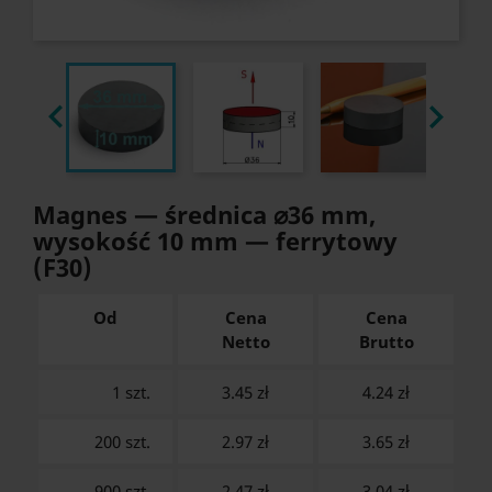


Magnes — średnica ⌀36 mm,
wysokość 10 mm — ferrytowy
(F30)
Od
Cena
Cena
Netto
Brutto
1 szt.
3.45 zł
4.24
zł
200 szt.
2.97 zł
3.65
zł
900 szt.
2.47 zł
3.04
zł