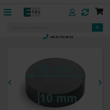
+48 22 752 08 52

