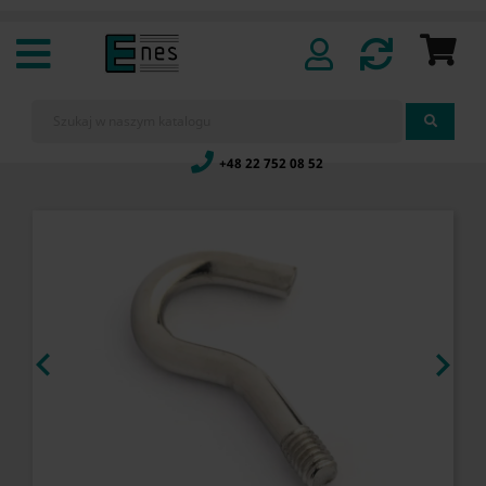
+48 22 752 08 52

