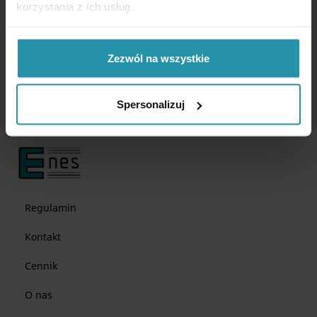
korzystania z ich usług.
Haczyk wykonany ze stali, ocynkowany, z gwintem M4. Idealny do
zastosowania w uchwytach magnetycznych.
Zezwól na wszystkie
Spersonalizuj
Regulamin
Kontakt
Cennik
O nas