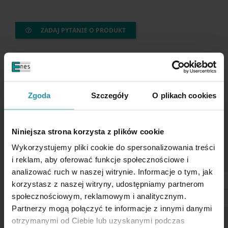
ZADAJ PYTANIE O PRODUKT
Opis
PARAMETRY UŻYTKOWE
Zgoda
Szczegóły
O plikach cookies
Wysokość
5 [mm]
Niniejsza strona korzysta z plików cookie
Wysokość z gwintem
28 [mm]
Wykorzystujemy pliki cookie do spersonalizowania treści
Typ gwintu
zewnętrzny, M4
i reklam, aby oferować funkcje społecznościowe i
analizować ruch w naszej witrynie. Informacje o tym, jak
Powłoka
Cynk (Zn)
korzystasz z naszej witryny, udostępniamy partnerom
Nie stosować w wodzie i środowisku wilgotnym.
społecznościowym, reklamowym i analitycznym.
Waga
6 [g]
Partnerzy mogą połączyć te informacje z innymi danymi
otrzymanymi od Ciebie lub uzyskanymi podczas
Materiał produktu
stal niskowęglowa