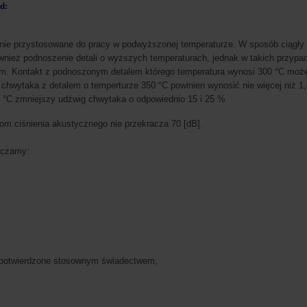
d:
nie przystosowane do pracy w podwyższonej temperaturze. W sposób ciągł
ównież podnoszenie detali o wyższych temperaturach, jednak w takich przypa
m. Kontakt z podnoszonym detalem którego temperatura wynosi 300 °C może
chwytaka z detalem o temperturze 350 °C powinien wynosić nie więcej niż 1
0 °C zmniejszy udźwig chwytaka o odpowiednio 15 i 25 %
om ciśnienia akustycznego nie przekracza 70 [dB].
ączamy:
 potwierdzone stosownym świadectwem,