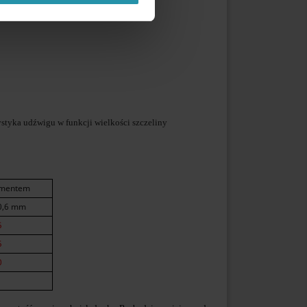
tyka udźwigu w funkcji wielkości szczeliny
ementem
 0,6 mm
5
5
0