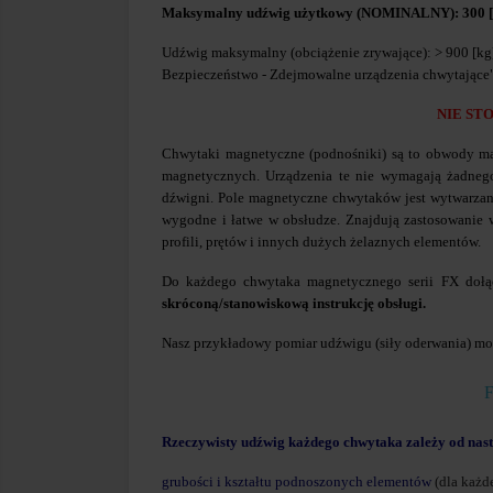
Maksymalny udźwig użytkowy (NOMINALNY): 300 [
Udźwig maksymalny (obciążenie zrywające): > 900 [kg
Bezpieczeństwo - Zdejmowalne urządzenia chwytające
NIE ST
Chwytaki magnetyczne (podnośniki) są to obwody mag
magnetycznych. Urządzenia te nie wymagają żadnego
dźwigni. Pole magnetyczne chwytaków jest wytwarzan
wygodne i łatwe w obsłudze. Znajdują zastosowanie w
profili, prętów i innych dużych żelaznych elementów.
Do każdego chwytaka magnetycznego serii FX doł
skróconą/stanowiskową instrukcję obsługi.
Nasz przykładowy pomiar udźwigu (siły oderwania) moż
Rzeczywisty udźwig każdego chwytaka zależy od nas
grubości i kształtu podnoszonych elementów
(dla każd