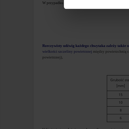
W przypadku transportu elementów okrągłych, takich j
Rzeczywisty udźwig każdego chwytaka zależy także o
wielkości szczeliny powietrznej
między powierzchnią c
powietrznej),
Grubość sta
[mm]
15
10
8
6