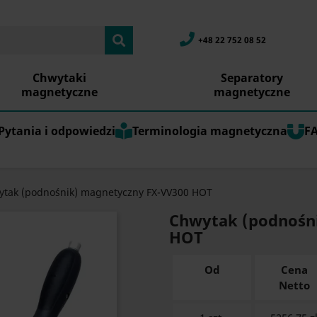
+48 22 752 08 52
Chwytaki
Separatory
magnetyczne
magnetyczne
Pytania i odpowiedzi
Terminologia magnetyczna
F
tak (podnośnik) magnetyczny FX-VV300 HOT
Chwytak (podnośn
HOT
Od
Cena
Netto