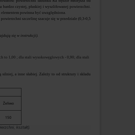
opowatość powierzchni ładunku Ra będzie mniejsza od
 bardzo czystej, płaskiej i wyszlifowanej powierzchni.
m elementem powinna być uwzględniona.
owierzchni szczelinę szacuje się w przedziale (0,3-0,5
dują się w instrukcji).
to 1,00 ; dla stali wysokowęglowych - 0,90; dla stali
lniej, a inne słabiej. Zależy to od struktury i składu
Żeliwo
150
erzchni, kształt).