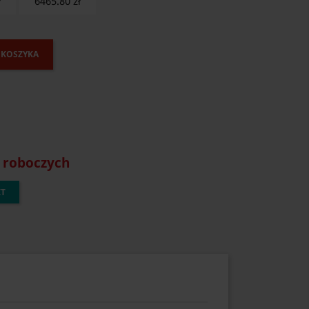
ł
6465.80
zł
 KOSZYKA
i roboczych
KT