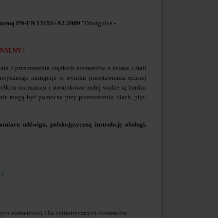
normą PN-EN 13155+A2:2009
"Dźwignice -
NALNY !
 i przenoszenia ciężkich elementów z żelaza i stali
etycznego następuje w wyniku przestawienia ręcznej
ielkim rozmiarom i stosunkowo małej wadze są bardzo
dzie mogą być pomocne przy przenoszeniu blach, płyt,
miaru udźwigu, polskojęzyczną instrukcję obsługi,
O
nych elementów). Dla cylindrycznych elementów