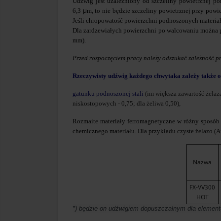
Udźwig jest uzależniony od szczeliny powietrznej p
μ
6,3
m, to nie będzie szczeliny powietrznej przy powi
Jeśli chropowatość powierzchni podnoszonych materia
Dla zardzewiałych powierzchni po walcowaniu można prz
mm).
Przed rozpoczęciem pracy należy odszukać zależność pr
Rzeczywisty udźwig każdego chwytaka zależy także o
gatunku podnoszonej stali
(im większa zawartość żelaz
niskostopowych - 0,75; dla żeliwa 0,50),
Rozmaite materiały ferromagnetyczne w różny sposób od
chemicznego materiału. Dla przykładu czyste żelazo (Arm
Nazwa
FX-VV300
HOT
*) będzie on udźwigiem dopuszczalnym dla elementu z