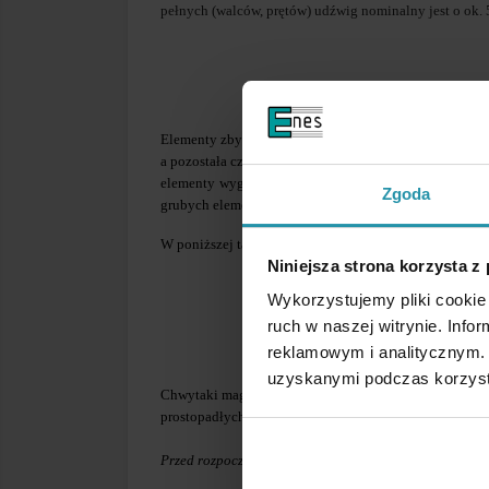
pełnych (walców, prętów) udźwig nominalny jest o ok.
Elementy zbyt cienkie mogą być przyciągane słabo pon
a pozostała część pola magnetycznego przenika poza 
elementy wyginają się i ich powierzchnia styku z chw
Zgoda
grubych elementów, które prawidłowo zamykają obwód
W poniższej tabeli podano optymalną grubość stali (dl
Niniejsza strona korzysta z
Wykorzystujemy pliki cookie 
ruch w naszej witrynie. Inf
reklamowym i analitycznym. 
uzyskanymi podczas korzysta
Chwytaki magnetyczne Serii FX-VV HOT dzięki zostaso
prostopadłych ściankach, co pokazano na zdjęciu.
Przed rozpoczęciem pracy należy uwzględnić zależność 