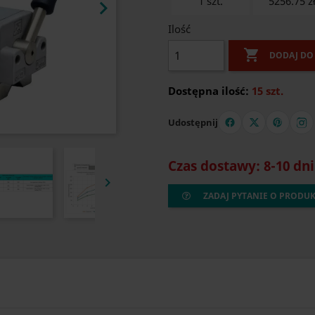
1 szt.
5256.75 z

Ilość

DODAJ DO
Dostępna ilość:
15 szt.
Udostępnij
Czas dostawy: 8-10 dn

ZADAJ PYTANIE O PRODU