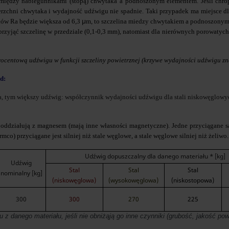
omiędzy nabiegunnikami (stopą) chwytaka a podnoszonym elementem. Jeśli chr
erzchni chwytaka i wydajność udźwigu nie spadnie. Taki przypadek ma miejsce dla
μ
łów Ra będzie większa od 6,3
m, to szczelina miedzy chwytakiem a podnoszony
yjąć szczelinę w przedziale (0,1-0,3 mm), natomiast dla nierównych porowatych p
ocentową udźwigu w funkcji szczeliny powietrznej (krzywe wydajności udźwigu znaj
d:
a, tym większy udźwig: współczynnik wydajności udźwigu dla stali niskowęglowych 
działują z magnesem (mają inne własności magnetyczne). Jedne przyciągane są si
co) przyciągane jest silniej niż stale węglowe, a stale węglowe silniej niż żeliwo.
Udźwig dopuszczalny dla danego materiału * [kg]
Udźwig
Stal
Stal
Stal
nominalny [kg]
(niskowęglowa)
(wysokowęglowa)
(niskostopowa)
300
300
270
225
 danego materiału, jeśli nie obniżąją go inne czynniki (grubość, jakość powi