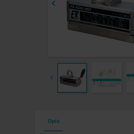


Opis