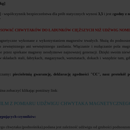
kg]
] - współczynnik bezpieczeństwa dla prób statycznych wynosi
3,5
i jest z
godny z 
"
OSOWAĆ CHWYTAKÓW DO ŁADUNKÓW CIĘŻSZYCH NIŻ UDŹWIG NOMI
netyczne wykonane z wykorzystaniem magnesów trwałych. Służą do podnoszenia
 zewnętrznego ani wewnętrznego zasilania. Włączanie i rozłączanie pola magn
e przez spiekane magnesy neodymowe najnowszej generacji. Dzięki swoim niew
 składach stali, fabrykach, magazynach, warsztatach, dokach i wszędzie tam, g
ączamy
:
piecioletnią
gwarancję, deklarację zgodności "CЄ", nasz protokół po
na zobaczyć klikając poniższy link:
FILM Z POMIARU UDŹWIGU CHWYTAKA MAGNETYCZNEG
tępujących czynników:
ego chwytaka (podnośnika) podana jest zależność udźwigu od grubości podnoszo