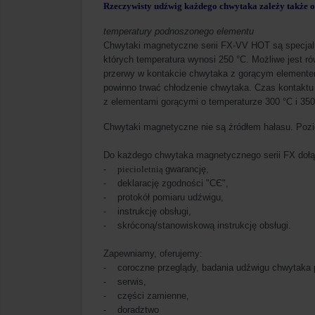
Rzeczywisty udźwig każdego chwytaka zależy także o
temperatury podnoszonego elementu
Chwytaki magnetyczne serii FX-VV HOT są specjal
których temperatura wynosi 250 °C. Możliwe jest r
przerwy w kontakcie chwytaka z gorącym elemente
powinno trwać chłodzenie chwytaka. Czas kontaktu 
z elementami gorącymi o temperaturze 300 °C i 35
Chwytaki magnetyczne nie są źródłem hałasu. Pozi
Do każdego chwytaka magnetycznego serii FX doł
-
piecioletnią
gwarancję,
- deklarację zgodności "CЄ",
- protokół pomiaru udźwigu,
- instrukcję obsługi,
- skróconą/stanowiskową instrukcję obsługi.
Zapewniamy, oferujemy:
- coroczne przeglądy, badania udźwigu chwytaka
- serwis,
- części zamienne,
- doradztwo