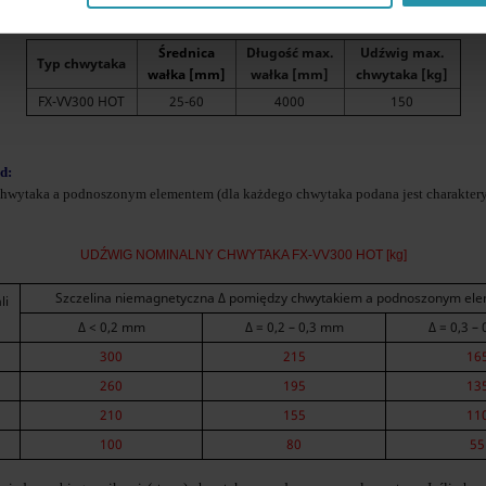
ak rury, pręty, wałki stalowe, udźwig maksymalny chwytaka ulega zmniejszeniu:
Średnica
Długość max.
Udźwig max.
Typ chwytaka
wałka [mm]
wałka [mm]
chwytaka [kg]
FX-VV300 HOT
25-60
4000
150
d:
hwytaka a podnoszonym elementem (dla każdego chwytaka podana jest charakterys
UDŹWIG NOMINALNY CHWYTAKA FX-VV300 HOT [kg]
Szczelina niemagnetyczna Δ pomiędzy chwytakiem a podnoszonym el
li
Δ < 0,2 mm
Δ = 0,2 – 0,3 mm
Δ = 0,3 –
300
215
16
260
195
13
210
155
11
100
80
55